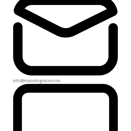
info@masintegracion.mx