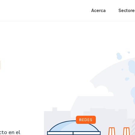
Acerca
Sectore
REDES
to en el