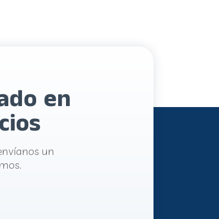
sado en
cios
envíanos un
emos.