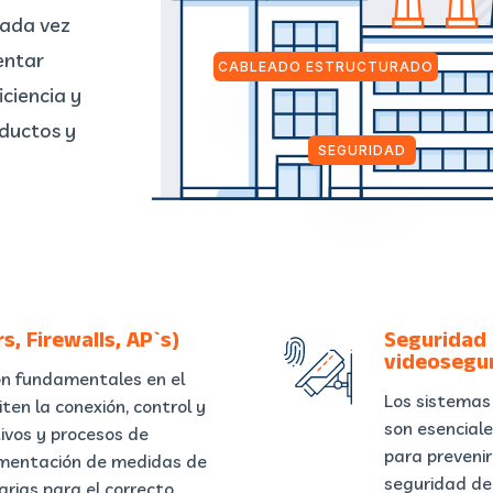
cada vez
entar
CABLEADO ESTRUCTURADO
iciencia y
oductos y
SEGURIDAD
, Firewalls, AP`s)
Seguridad 
videosegur
n fundamentales en el
Los sistemas
ten la conexión, control y
son esenciale
tivos y procesos de
para prevenir
lementación de medidas de
seguridad de
arias para el correcto